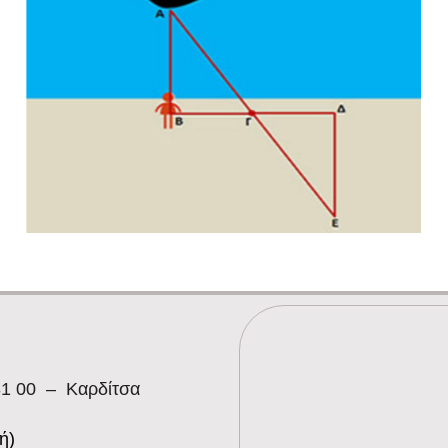
1 00 – Καρδίτσα
ή)