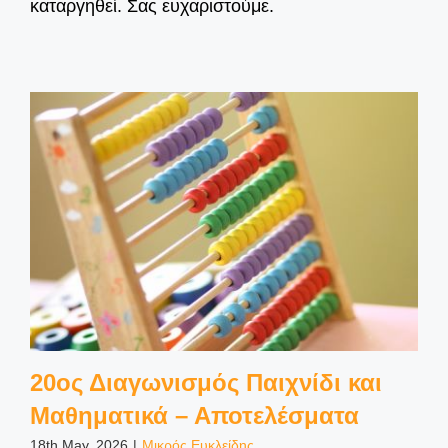
καταργηθεί. Σας ευχαριστούμε.
20ος Διαγωνισμός Παιχνίδι και
Μαθηματικά – Αποτελέσματα
18th May, 2026
|
Μικρός Ευκλείδης