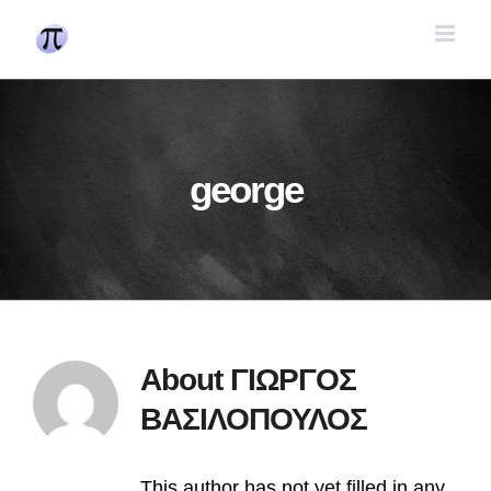
Skip
to
content
george
About
ΓΙΩΡΓΟΣ
ΒΑΣΙΛΟΠΟΥΛΟΣ
This author has not yet filled in any